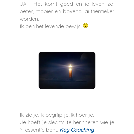
JA! Het komt goed en je leven zal
beter, mooier en bovenal authentieker
worden.
Ik ben het levende bewijs.
Ik zie je, ik begrijp je, ik hoor je.
Je hoeft je slechts te herinneren wie je
in essentie bent.
Key Coaching