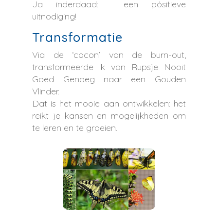
Ja inderdaad: een pósitieve
uitnodiging!
Transformatie
Via de ‘cocon’ van de burn-out,
transformeerde ik van Rupsje Nooit
Goed Genoeg naar een Gouden
Vlinder.
Dat is het mooie aan ontwikkelen: het
reikt je kansen en mogelijkheden om
te leren en te groeien.