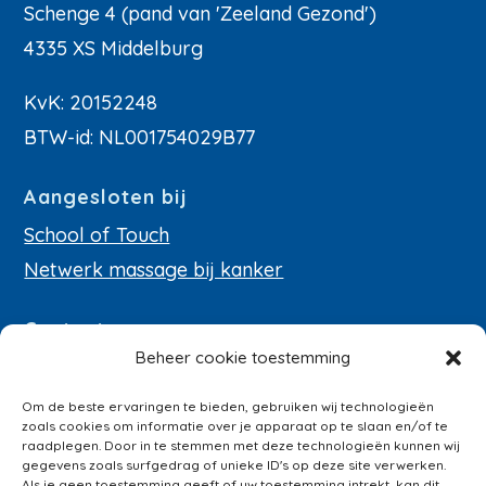
Schenge 4 (pand van 'Zeeland Gezond')
4335 XS Middelburg
KvK: 20152248
BTW-id: NL001754029B77
Aangesloten bij
School of Touch
Netwerk massage bij kanker
Contact
Beheer cookie toestemming
E-mail:
info@verzachting.nl
Telefoon: 06 180 69 347
Om de beste ervaringen te bieden, gebruiken wij technologieën
zoals cookies om informatie over je apparaat op te slaan en/of te
Linkedin
raadplegen. Door in te stemmen met deze technologieën kunnen wij
gegevens zoals surfgedrag of unieke ID's op deze site verwerken.
Facebook
Als je geen toestemming geeft of uw toestemming intrekt, kan dit