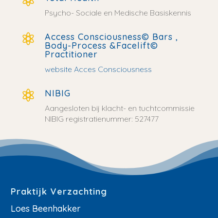
Psycho- Sociale en Medische Basiskennis
Access Consciousness© Bars ,

Body-Process &Facelift©
Practitioner
website Acces Consciousness
NIBIG

Aangesloten bij klacht- en tuchtcommissie
NIBIG registratienummer: 527477
Praktijk Verzachting
Loes Beenhakker