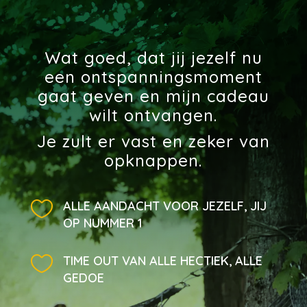
Wat goed, dat jij jezelf nu
een ontspanningsmoment
gaat geven en mijn cadeau
wilt ontvangen.
Je zult er vast en zeker van
opknappen.

ALLE AANDACHT VOOR JEZELF, JIJ
OP NUMMER 1

TIME OUT VAN ALLE HECTIEK, ALLE
GEDOE