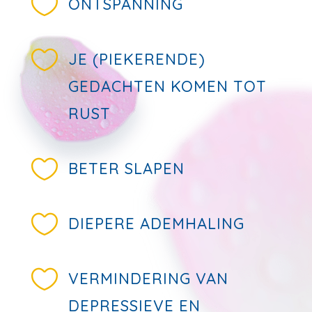

ONTSPANNING

JE (PIEKERENDE)
GEDACHTEN KOMEN TOT
RUST

BETER SLAPEN

DIEPERE ADEMHALING

VERMINDERING VAN
DEPRESSIEVE EN