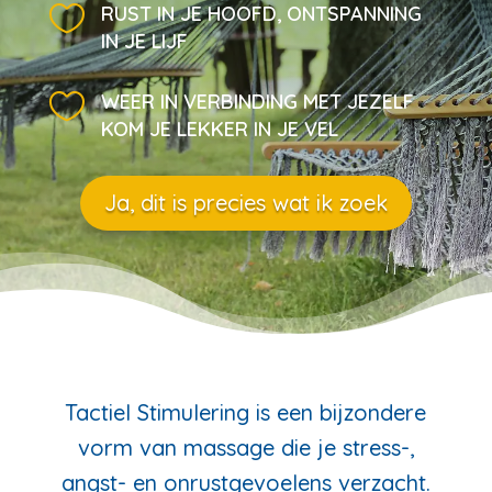

RUST IN JE HOOFD, ONTSPANNING
IN JE LIJF

WEER IN VERBINDING MET JEZELF
KOM JE LEKKER IN JE VEL
Ja, dit is precies wat ik zoek
Tactiel Stimulering is een bijzondere
vorm van massage die je stress-,
angst- en onrustgevoelens verzacht.