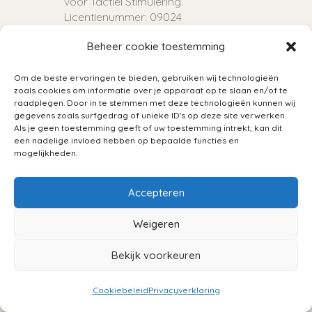
voor Tactiel Stimulering.
Licentienummer: 09024
Beheer cookie toestemming
Sirius Academy

Coaching, communicatie & psychologie:
Om de beste ervaringen te bieden, gebruiken wij technologieën
Master Business Communicatie &
zoals cookies om informatie over je apparaat op te slaan en/of te
raadplegen. Door in te stemmen met deze technologieën kunnen wij
Psychologie
gegevens zoals surfgedrag of unieke ID's op deze site verwerken.
Als je geen toestemming geeft of uw toestemming intrekt, kan dit
een nadelige invloed hebben op bepaalde functies en
mogelijkheden.
Massage bij Kanker

Aangesloten bij het landelijk netwerk
Accepteren
Massage bij Kanker.
Deze opleiding is internationaal
Weigeren
geaccrediteerd door de Society for
Oncology.
Bekijk voorkeuren
Total Health

Cookiebeleid
Privacyverklaring
Psycho- Sociale en Medische Basiskennis